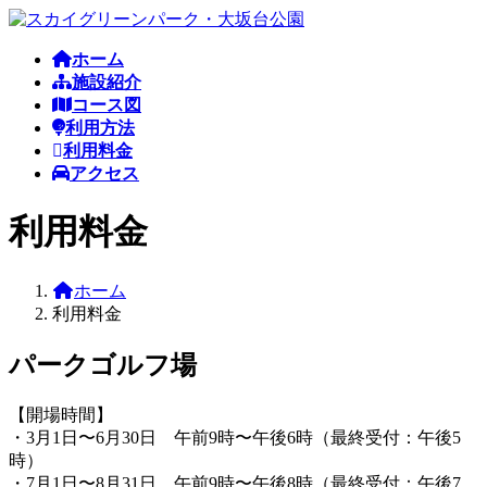
コ
ナ
ン
ビ
ホーム
テ
ゲ
施設紹介
ン
ー
コース図
ツ
シ
利用方法
へ
ョ
利用料金
ス
ン
アクセス
キ
に
ッ
移
利用料金
プ
動
ホーム
利用料金
パークゴルフ場
【開場時間】
・3月1日〜6月30日 午前9時〜午後6時（最終受付：午後5
時）
・7月1日〜8月31日 午前9時〜午後8時（最終受付：午後7