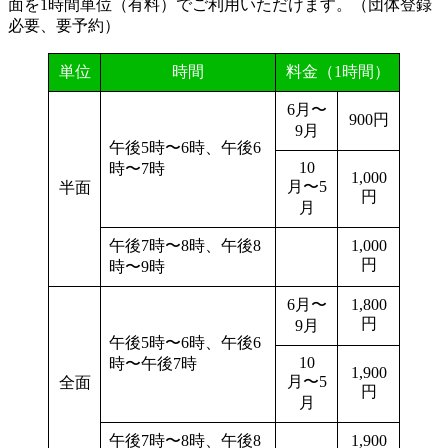
面を1時間単位（有料）でご利用いただけます。（団体登録
必要、要予約）
単位
時間
料金（1時間）
6月〜
900円
9月
午後5時〜6時、午後6
10
時〜7時
1,000
月〜5
半面
円
月
午後7時〜8時、午後8
1,000
円
時〜9時
6月〜
1,800
円
9月
午後5時〜6時、午後6
10
時〜午後7時
1,900
月〜5
全面
円
月
午後7時〜8時、午後8
1,900