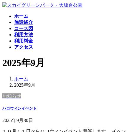
コ
ナ
ン
ビ
ホーム
テ
ゲ
施設紹介
ン
ー
コース図
ツ
シ
利用方法
へ
ョ
利用料金
ス
ン
アクセス
キ
に
ッ
移
2025年9月
プ
動
ホーム
2025年9月
お知らせ
ハロウィンイベント
2025年9月30日
１０月１１日からハロウィンイベント開催します。 イベン