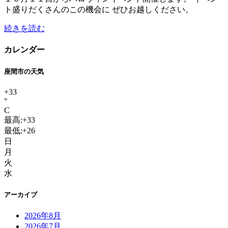
ト盛りだくさんのこの機会に ぜひお越しください。
続きを読む
カレンダー
座間市の天気
+
33
°
C
最高:
+
33
最低:
+
26
日
月
火
水
アーカイブ
2026年8月
2026年7月