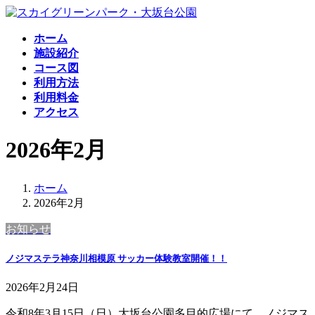
コ
ナ
ン
ビ
ホーム
テ
ゲ
施設紹介
ン
ー
コース図
ツ
シ
利用方法
へ
ョ
利用料金
ス
ン
アクセス
キ
に
ッ
移
2026年2月
プ
動
ホーム
2026年2月
お知らせ
ノジマステラ神奈川相模原 サッカー体験教室開催！！
2026年2月24日
令和8年3月15日（日）大坂台公園多目的広場にて、ノジマス