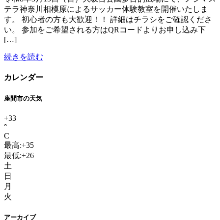
テラ神奈川相模原によるサッカー体験教室を開催いたしま
す。 初心者の方も大歓迎！！ 詳細はチラシをご確認くださ
い。 参加をご希望される方はQRコードよりお申し込み下
[…]
続きを読む
カレンダー
座間市の天気
+
33
°
C
最高:
+
35
最低:
+
26
土
日
月
火
アーカイブ