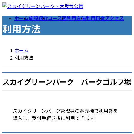
コ
ナ
ン
ビ
ホーム
施設紹介
コース図
利用方法
利用料金
アクセス
テ
ゲ
利用方法
ン
ー
ツ
シ
へ
ョ
ス
ン
ホーム
キ
に
利用方法
ッ
移
プ
動
スカイグリーンパーク パークゴルフ場
スカイグリーンパーク管理棟の券売機で利用券を
購入し、受付手続き後に利用できます。