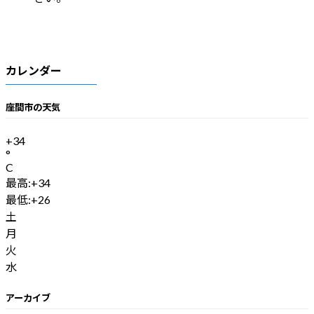
カレンダー
座間市の天気
+
34
°
C
最高:
+
34
最低:
+
26
土
月
火
水
アーカイブ