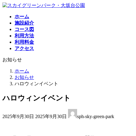
コ
ナ
ン
ビ
ホーム
テ
ゲ
施設紹介
ン
ー
コース図
ツ
シ
利用方法
へ
ョ
利用料金
ス
ン
アクセス
キ
に
ッ
移
お知らせ
プ
動
ホーム
お知らせ
ハロウィンイベント
ハロウィンイベント
最
2025年9月30日
2025年9月30日
sph-sky-green-park
終
更
新