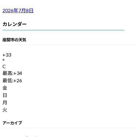
2026年7月8日
カレンダー
座間市の天気
+
33
°
C
最高:
+
34
最低:
+
26
金
日
月
火
アーカイブ