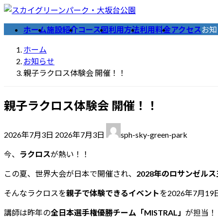
コ
ナ
ン
ビ
ホーム
施設紹介
コース図
利用方法
利用料金
アクセス
お知
テ
ゲ
ン
ー
ホーム
ツ
シ
お知らせ
へ
ョ
親子ラクロス体験会 開催！！
ス
ン
キ
に
親子ラクロス体験会 開催！！
ッ
移
プ
動
最
2026年7月3日
2026年7月3日
sph-sky-green-park
終
更
今、
ラクロス
が熱い！！
新
この夏、世界大会が日本で開催され、
2028年のロサンゼル
日
時
そんなラクロスを
親子で体験できるイベント
を2026年7月
:
講師は昨年の
全日本選手権優勝チーム「MISTRAL」
が担当！