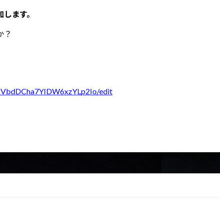
加します。
か？
IkVbdDCha7YIDW6xzYLp2Io/edit