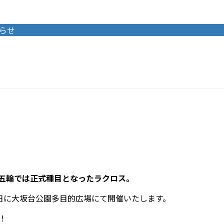
らせ
ス五輪では正式種目となったラクロス。
19日に大坂台公園多目的広場にて開催いたします。
！